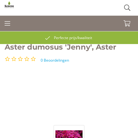
Perfecte prijs/kwaliteit
Aster dumosus 'Jenny', Aster
0
Beoordelingen