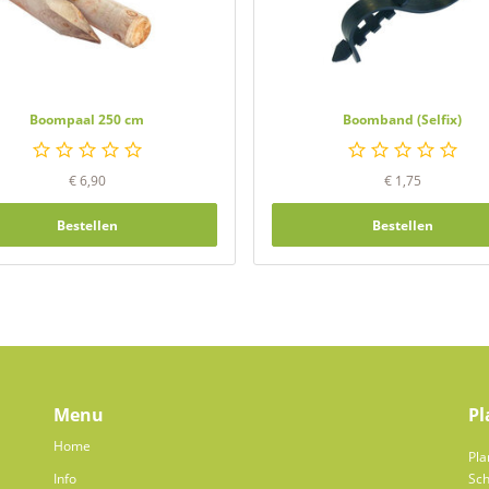
Boompaal 250 cm
Boomband (Selfix)
€
6,90
€
1,75
Bestellen
Bestellen
Menu
Pl
Home
Pla
Info
Sch