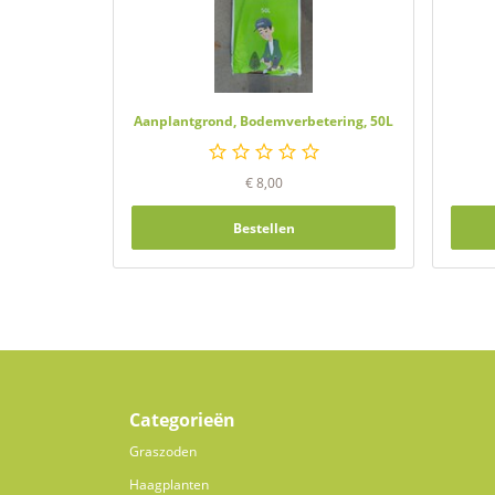
Aanplantgrond, Bodemverbetering, 50L
€
8,00
Bestellen
Categorieën
Graszoden
Haagplanten