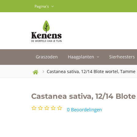
len
Pagina's
Graszoden
Haagplanten
Sierheesters
Castanea sativa, 12/14 Blote wortel, Tamme
Castanea sativa, 12/14 Blot
0
Beoordelingen