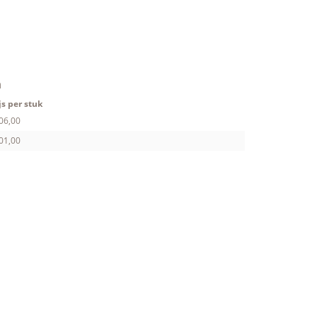
n
js per stuk
06,00
01,00