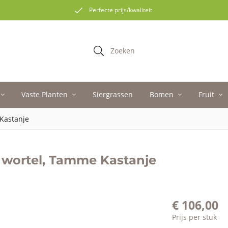
Perfecte prijs/kwaliteit
Zoeken
Vaste Planten
Siergrassen
Bomen
Fruit
 Kastanje
e wortel, Tamme Kastanje
€
106,00
Prijs per stuk