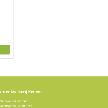
antenkwekerij Kenens
ntenkwekerij Kenens
ootstraat 58, 3960 Bree